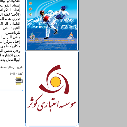
للتكواندو وا
إسناد القوات 
إتحاد التكوان
(الأحد) لفئة ال
للرياضيين.
إحتل مركز البطو
و كان كاظمي قد هزم ق
و في نفس الوزن
تجدرالاشاره ا
ابوالفضل يعقو
تاريخ ارسال:سه شنبه 28 مرداد 1393 - 
کد:41-1405