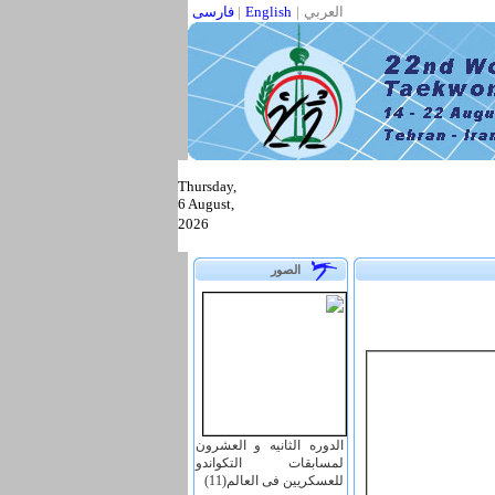
العربي
|
English
|
فارسی
Thursday,
6 August,
2026
الصور
الدوره الثانیه و العشرون
لمسابقات التکواندو
للعسکریین فی العالم(11)