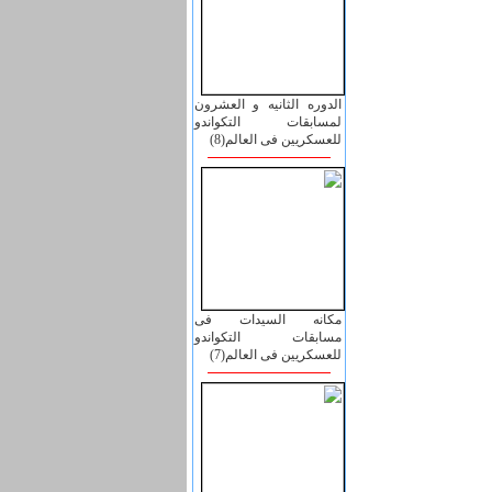
الدوره الثانیه و العشرون
لمسابقات التکواندو
للعسکریین فی العالم(8)
مکانه السیدات فی
مسابقات التکواندو
للعسکریین فی العالم(7)