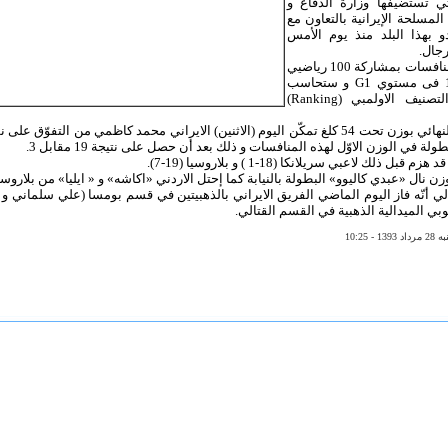
لتي تستضيفها وزارة الدفاع و
المسلحة الإيرانية بالتعاون مع
دو بهذا البلد منذ يوم الأمس
رجال.
تجري هذه المنافسات بمشاركة 100 رياضيي
البلدان الـ 18 فى مستوي G1 و ستحاسب
النتيجة في التصنيف الاولمبي (Ranking)
و في النزال النهائي بوزن تحت 54 كلغ تمكّن اليوم (الاثنين) الايراني محمد كاظمي من الت
لة في الوزن الاوّل لهذه المنافسات و ذلك بعد أن حصل على نتيجة 19 مقابل 3.
بل ذلك لاعبي سريلانكا (18-1 ) و بلاروسيا (19-7).
 نال «عبدي كاليوو» البطولة بالنيابة كما إحتل الاردني «اكاشه» و « ايليا» من بلاروسيا 
لي أنّه فاز اليوم الماضي الفريق الايراني بالذهبيتين في قسم بومسا (علي سلماني و 
بي الميدالية الذهبية في القسم القتالي.
10:25