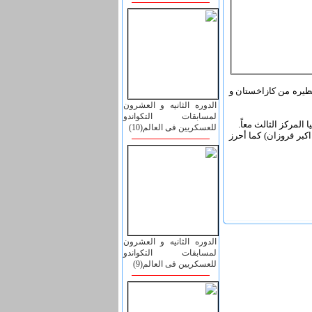
فوّق على نظيره من كازاخستان و
الدوره الثانیه و العشرون
لمسابقات التکواندو
المركز الثالث معاً.
للعسکریین فی العالم(10)
اكبر فروزان) كما أحرز
الدوره الثانیه و العشرون
لمسابقات التکواندو
للعسکریین فی العالم(9)