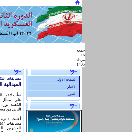
جمعه
16
مرداد
1405
.
مسابقات التكواندو
الصفحه الاولی
الميدالية 
الاخبار
الصور
تغلّب لاعب ال
على ممثّل كا
الثاني من مسا
أعلنت دائرة ا
العشرين للم