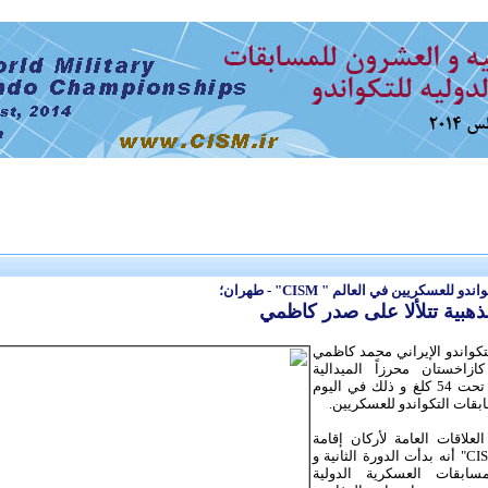
 للعسكريين في العالم " CISM" - طهران؛
الذهبية تتلألا على صدر كاظمي
تكواندو الإيراني محمد كاظمي
زاخستان محرزاً الميدالية
الذهبية بوزن تحت 54 كلغ و ذلك في‌ اليوم
بقات التكواندو للعسکريين.
لعلاقات العامة لأركان إقامة
مسابقات "CISM" أنه بدأت الدورة الثانية و
سابقات العسكرية الدولية