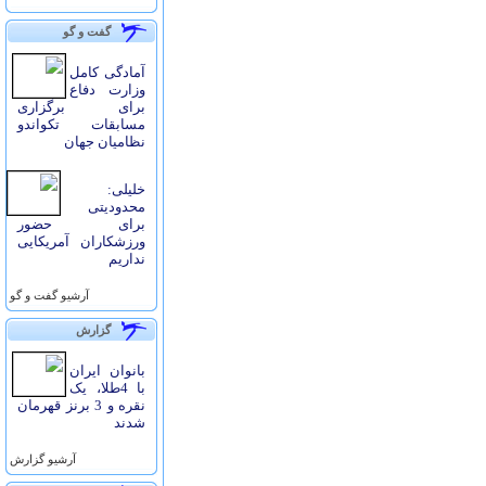
گفت و گو
آمادگی کامل
وزارت دفاع
برای برگزاری
مسابقات تکواندو
نظامیان جهان
خلیلی:
محدودیتی
برای حضور
ورزشکاران آمریکایی
نداریم
آرشيو گفت و گو
گزارش
بانوان ایران
با 4طلا، یک
نقره و 3 برنز قهرمان
شدند
آرشيو گزارش